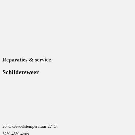
Reparaties & service
Schildersweer
28
°C
Gevoelstemperatuur
27
°C
32
%
43
%
4
m/s