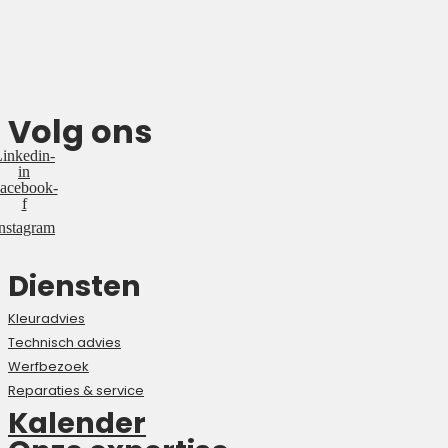
Volg ons
inkedin-
in
acebook-
f
nstagram
Diensten
Kleuradvies
Technisch advies
Werfbezoek
Reparaties & service
Kalender