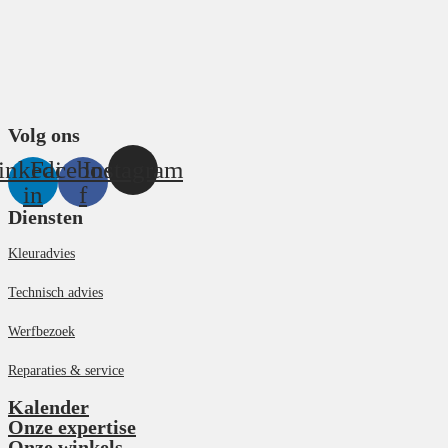
Volg ons
inkedin-
Facebook-
Instagram
in
f
Diensten
Kleuradvies
Technisch advies
Werfbezoek
Reparaties & service
Kalender
Onze expertise
Onze winkels