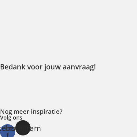
Spring
naar
de
inhoud
Bedank voor jouw aanvraag!
Nog meer inspiratie?
Volg ons
cebook-
Instagram
f